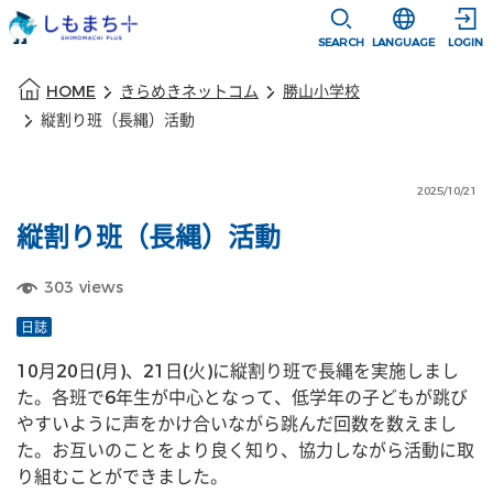
本文に移動
選択すると言語
SEARCH
LANGUAGE
LOGIN
本文の始まり
HOME
きらめきネットコム
勝山小学校
縦割り班（長縄）活動
2025/10/21
縦割り班（長縄）活動
303
views
日誌
10月20日(月)、21日(火)に縦割り班で長縄を実施しまし
た。各班で6年生が中心となって、低学年の子どもが跳び
やすいように声をかけ合いながら跳んだ回数を数えまし
た。お互いのことをより良く知り、協力しながら活動に取
り組むことができました。