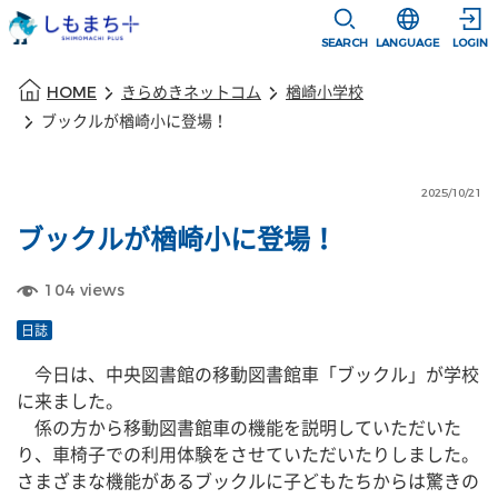
本文に移動
選択すると言語
SEARCH
LANGUAGE
LOGIN
本文の始まり
HOME
きらめきネットコム
楢崎小学校
ブックルが楢崎小に登場！
2025/10/21
ブックルが楢崎小に登場！
104
views
日誌
　今日は、中央図書館の移動図書館車「ブックル」が学校
に来ました。
　係の方から移動図書館車の機能を説明していただいた
り、車椅子での利用体験をさせていただいたりしました。
さまざまな機能があるブックルに子どもたちからは驚きの