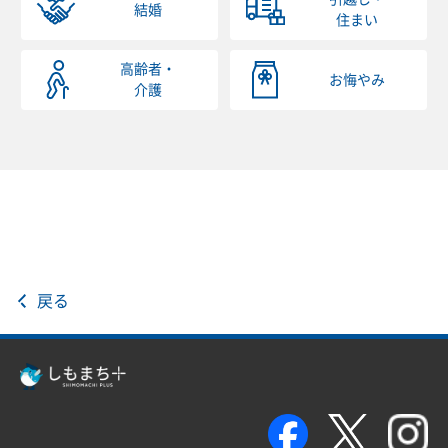
結婚
住まい
高齢者・
お悔やみ
介護
戻る