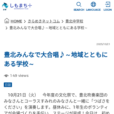
本文に移動
選択すると言語
SEARCH
LANGUAGE
LOGIN
本文の始まり
HOME
きらめきネットコム
豊北中学校
豊北みんなで大合唱♪～地域とともにある学校～
2025/10/21
豊北みんなで大合唱♪～地域とともに
ある学校～
149
views
日誌
　10月21日（火）　今年度の文化祭で、豊北吹奏楽団の
みなさんとコーラスすみれのみなさんと一緒に「つばさを
ください」を演奏します。昼休みに、1年生のボランティ
アが会場づくりを手伝い、ステージが完成！今日は、初め