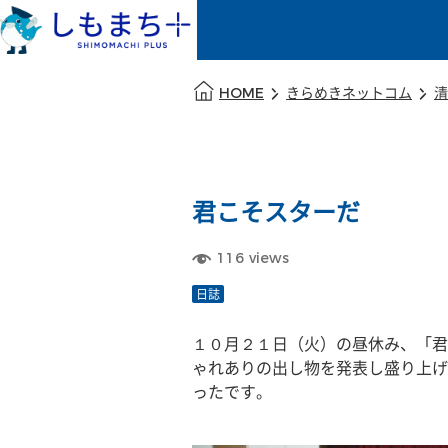
本文の始まり
HOME
きらめきネットコム
清
君こそスターだ
116
views
日誌
１０月２１日（火）の昼休み、「君
ゃれありの出し物を発表し盛り上げ
ったです。