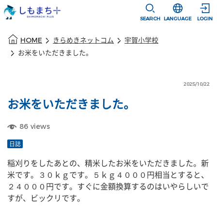
本文に移動
選択すると言語
SEARCH
LANGUAGE
LOGIN
本文の始まり
HOME
きらめきネットコム
宇賀小学校
お米をいただきました。
2025/10/22
お米をいただきました。
86
views
日誌
稲刈りをしたあとの、精米したお米をいただきました。新
米です。３０ｋｇです。５ｋｇ４０００円相当とすると、
２４０００円です。すぐに金額換算するのはいやらしいで
すが、ビックリです。