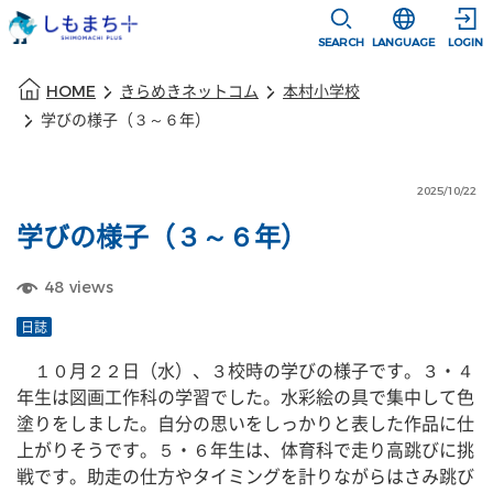
本文に移動
選択すると言語
SEARCH
LANGUAGE
LOGIN
本文の始まり
HOME
きらめきネットコム
本村小学校
学びの様子（３～６年）
2025/10/22
学びの様子（３～６年）
48
views
日誌
　１０月２２日（水）、３校時の学びの様子です。３・４
年生は図画工作科の学習でした。水彩絵の具で集中して色
塗りをしました。自分の思いをしっかりと表した作品に仕
上がりそうです。５・６年生は、体育科で走り高跳びに挑
戦です。助走の仕方やタイミングを計りながらはさみ跳び