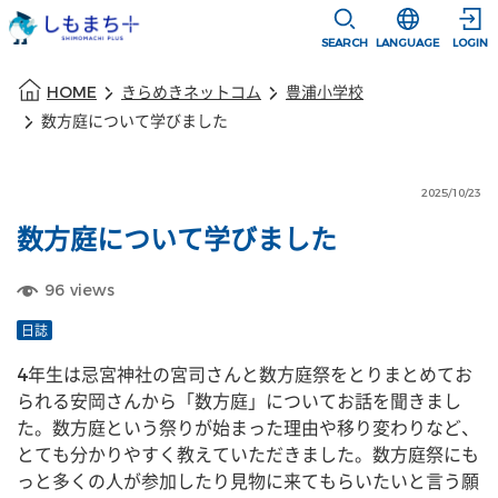
本文に移動
選択すると言語
SEARCH
LANGUAGE
LOGIN
本文の始まり
HOME
きらめきネットコム
豊浦小学校
数方庭について学びました
2025/10/23
数方庭について学びました
96
views
日誌
4年生は忌宮神社の宮司さんと数方庭祭をとりまとめてお
られる安岡さんから「数方庭」についてお話を聞きまし
た。数方庭という祭りが始まった理由や移り変わりなど、
とても分かりやすく教えていただきました。数方庭祭にも
っと多くの人が参加したり見物に来てもらいたいと言う願