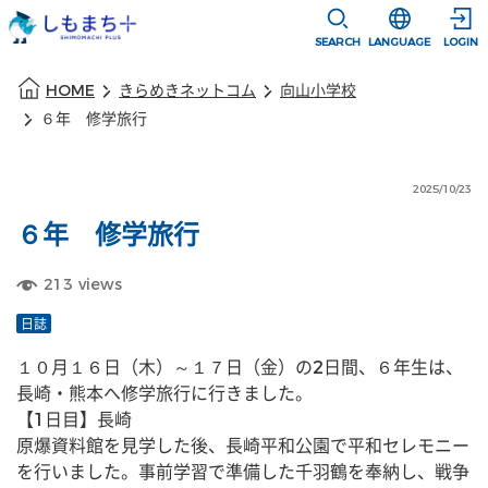
本文に移動
選択すると言語
SEARCH
LANGUAGE
LOGIN
本文の始まり
HOME
きらめきネットコム
向山小学校
６年 修学旅行
2025/10/23
６年 修学旅行
213
views
日誌
１０月１６日（木）～１７日（金）の2日間、６年生は、
長崎・熊本へ修学旅行に行きました。
【1日目】長崎
原爆資料館を見学した後、長崎平和公園で平和セレモニー
を行いました。事前学習で準備した千羽鶴を奉納し、戦争