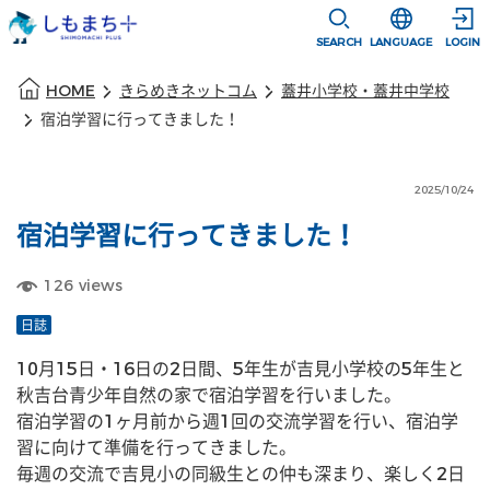
本文に移動
選択すると言語
SEARCH
LANGUAGE
LOGIN
本文の始まり
HOME
きらめきネットコム
蓋井小学校・蓋井中学校
宿泊学習に行ってきました！
2025/10/24
宿泊学習に行ってきました！
126
views
日誌
10月15日・16日の2日間、5年生が吉見小学校の5年生と
秋吉台青少年自然の家で宿泊学習を行いました。
宿泊学習の1ヶ月前から週1回の交流学習を行い、宿泊学
習に向けて準備を行ってきました。
毎週の交流で吉見小の同級生との仲も深まり、楽しく2日