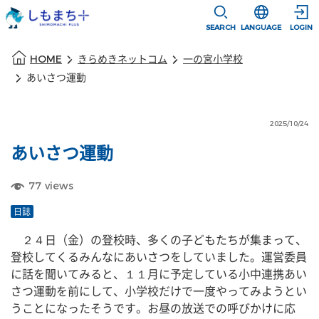
本文に移動
選択すると言語
SEARCH
LANGUAGE
LOGIN
本文の始まり
HOME
きらめきネットコム
一の宮小学校
あいさつ運動
2025/10/24
あいさつ運動
77
views
日誌
　２４日（金）の登校時、多くの子どもたちが集まって、
登校してくるみんなにあいさつをしていました。運営委員
に話を聞いてみると、１１月に予定している小中連携あい
さつ運動を前にして、小学校だけで一度やってみようとい
うことになったそうです。お昼の放送での呼びかけに応