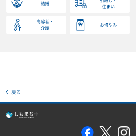
引越し・
結婚
住まい
高齢者・
お悔やみ
介護
戻る