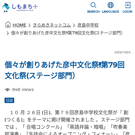
本文に移動
選択すると言語
SEARCH
LANGUAGE
LOGIN
本文の始まり
HOME
きらめきネットコム
彦島中学校
個々が創りあげた彦中文化祭!!第79回文化祭(ステージ部門）
2025/10/26
個々が創りあげた彦中文化祭!!第79回
文化祭(ステージ部門）
948
views
日誌
　１０ 月 ２６日 (日)、第７９回彦島中学校文化祭が『 創 
(つくる)』をテーマに掲げ開催されました 。ステージ部門
では 、「 合唱コンクール」「英語弁論・暗唱」「吹奏楽
部演奏」「生徒会によるオープニング・フィナーレ」「彦