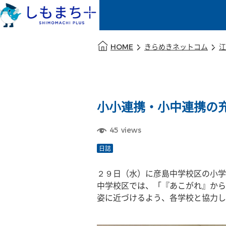
本文の始まり
HOME
きらめきネットコム
江
小小連携・小中連携の
45
views
日誌
２９日（水）に彦島中学校区の小学
中学校区では、「『あこがれ』から
姿に近づけるよう、各学校と協力し