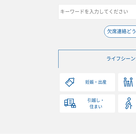
欠席連絡ど
ライフシーン
妊娠・出産
引越し・
住まい