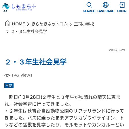
本文に移動
選択すると言語
SEARCH
LANGUAGE
LOGIN
本文の始まり
HOME
きらめきネットコム
王司小学校
２・３年生社会見学
2025/10/29
２・３年生社会見学
143
views
日誌
　昨日(10月28日)２年生と３年生が秋晴れの晴天に恵ま
れ、社会学習に行ってきました。
・２年生は秋吉台自然動物公園のサファリランドに行って
きました。バスに乗ったままアフリカゾウやライオン、ト
ラなどの猛獣を見学したり、モルモットやカンガルーとい