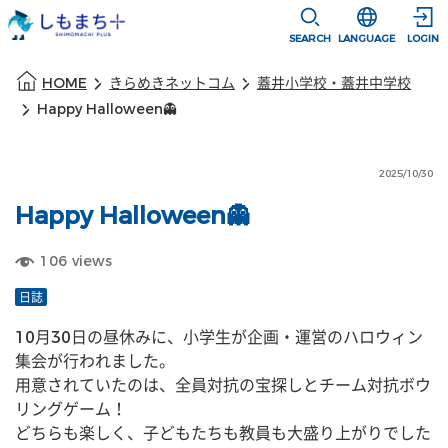
本文に移動
選択すると言語
SEARCH
LANGUAGE
LOGIN
本文の始まり
HOME
きらめきネットコム
蓋井小学校・蓋井中学校
Happy Halloween👻
2025/10/30
Happy Halloween👻
106
views
日誌
10月30日の昼休みに、小学生が企画・運営のハロウィン
集会が行われました。
用意されていたのは、全員対抗の宝探しとチーム対抗ボウ
リングゲーム！
どちらも楽しく、子どもたちも教員も大盛り上がりでした