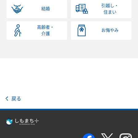
引越し・
結婚
住まい
高齢者・
お悔やみ
介護
戻る