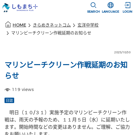
本文に移動
選択すると言語
SEARCH
LANGUAGE
LOGIN
本文の始まり
HOME
きらめきネットコム
玄洋中学校
マリンビーチクリーン作戦延期のお知らせ
2025/10/30
マリンビーチクリーン作戦延期のお知
らせ
119
views
日誌
    明日（１０/３１）実施予定のマリンビーチクリーン作
戦は、雨天の予報のため、１１月５日（水）に延期いたし
ます。開始時間などの変更はありません。ご理解、ご協力
をお願いいたします。