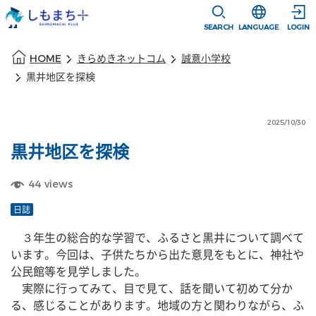
本文に移動
選択すると言語
SEARCH
LANGUAGE
LOGIN
本文の始まり
HOME
きらめきネットコム
誠意小学校
黒井地区を探検
2025/10/30
黒井地区を探検
44
views
日誌
　３年生の総合的な学習で、ふるさと黒井について調べて
います。今回は、子供たちから出た意見をもとに、神社や
公民館等を見学しました。
　実際に行ってみて、目で見て、話を聞いて初めて分か
る、感じることがあります。地域の方と関わりながら、ふ