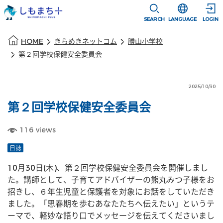
本文に移動
選択すると言語
SEARCH
LANGUAGE
LOGIN
本文の始まり
HOME
きらめきネットコム
勝山小学校
第２回学校保健安全委員会
2025/10/30
第２回学校保健安全委員会
116
views
日誌
10月30日(木)、第２回学校保健安全委員会を開催しまし
た。講師として、子育てアドバイザーの熊丸みつ子様をお
招きし、６年生児童と保護者を対象にお話をしていただき
ました。「思春期を歩むあなたたちへ伝えたい」というテ
ーマで、軽妙な語り口でメッセージを伝えてくださいまし