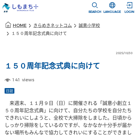
本文に移動
選択すると言語
SEARCH
LANGUAGE
LOGIN
本文の始まり
HOME
きらめきネットコム
誠意小学校
１５０周年記念式典に向けて
2025/10/30
１５０周年記念式典に向けて
141
views
日誌
　来週末、１１月９日（日）に開催される「誠意小創立１
５０周年記念式典」に向けて、自分たちの学校を自分たち
できれいにしようと、全校で大掃除をしました。日頃から
しっかり掃除をしているのですが、なかなか十分手が届か
ない場所もみんなで協力してきれいにすることができまし