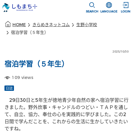
本文に移動
選択すると言語
SEARCH
LANGUAGE
LOGIN
本文の始まり
HOME
きらめきネットコム
生野小学校
宿泊学習（５年生）
2025/10/30
宿泊学習（５年生）
109
views
日誌
　29日30日と5年生が徳地青少年自然の家へ宿泊学習に行
きました。野外炊事・キャンドルのつどい・ＴＡＰを通し
て、自立、協力、奉仕の心を実践的に学びました。この2
日間で学んだことを、これからの生活に生かしていきたい
ですね。