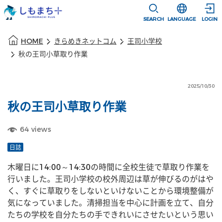
本文に移動
選択すると言語
SEARCH
LANGUAGE
LOGIN
本文の始まり
HOME
きらめきネットコム
王司小学校
秋の王司小草取り作業
2025/10/30
秋の王司小草取り作業
64
views
日誌
木曜日に14:00～14:30の時間に全校生徒で草取り作業を
行いました。王司小学校の校外周辺は草が伸びるのがはや
く、すぐに草取りをしないといけないことから環境整備が
気になっていました。清掃担当を中心に計画を立て、自分
たちの学校を自分たちの手できれいにさせたいという思い