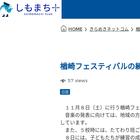
本文の始まり
HOME
きらめきネットコム
楢
楢崎フェスティバルの
57
views
日誌
　１１月８日（土）に行う楢崎フェ
　音楽の発表に向けては、地域の方
しています。
　また、５校時には、たてわり班ご
　８日には、子どもたちが練習の成