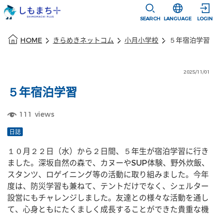
本文に移動
選択すると言語
SEARCH
LANGUAGE
LOGIN
本文の始まり
HOME
きらめきネットコム
小月小学校
５年宿泊学習
2025/11/01
５年宿泊学習
111
views
日誌
１０月２２日（水）から２日間、５年生が宿泊学習に行き
ました。深坂自然の森で、カヌーやSUP体験、野外炊飯、
スタンツ、ロゲイニング等の活動に取り組みました。今年
度は、防災学習も兼ねて、テントだけでなく、シェルター
設営にもチャレンジしました。友達との様々な活動を通し
て、心身ともにたくましく成長することができた貴重な機