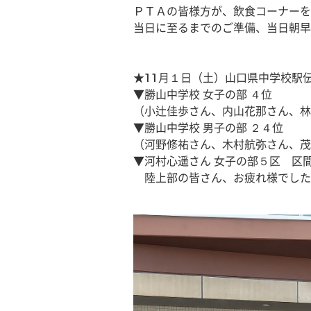
ＰＴＡの皆様方が、飲食コーナーを
当日に至るまでのご準備、当日朝早
★11月１日（土）山口県中学校駅
▼勝山中学校 女子の部 ４位
（小辻佳歩さん、内山花那さん、林
▼勝山中学校 男子の部 ２４位
（河野修祐さん、木村航弥さん、茂
▼河村心遥さん 女子の部５区　区
　陸上部の皆さん、お疲れ様でした