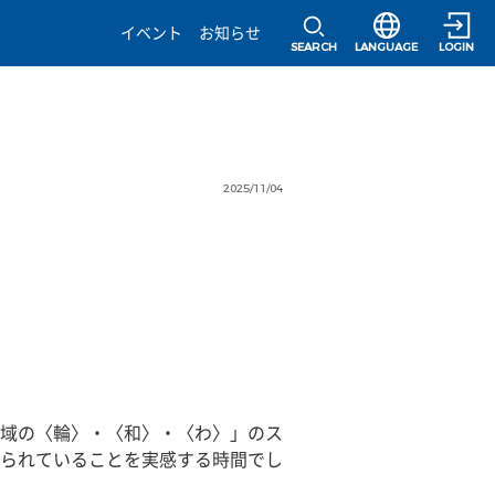
選択すると言語の
イベント
お知らせ
SEARCH
LANGUAGE
LOGIN
2025/11/04
域の〈輪〉・〈和〉・〈わ〉」のス
られていることを実感する時間でし