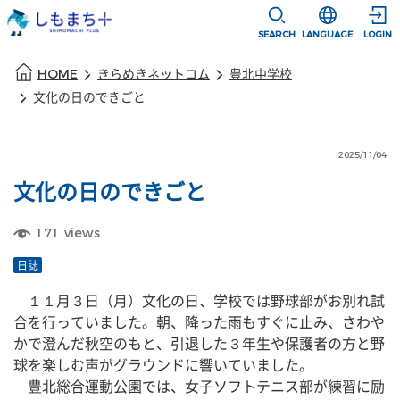
本文に移動
選択すると言語
SEARCH
LANGUAGE
LOGIN
本文の始まり
HOME
きらめきネットコム
豊北中学校
文化の日のできごと
2025/11/04
文化の日のできごと
171
views
日誌
　１１月３日（月）文化の日、学校では野球部がお別れ試
合を行っていました。朝、降った雨もすぐに止み、さわや
かで澄んだ秋空のもと、引退した３年生や保護者の方と野
球を楽しむ声がグラウンドに響いていました。
　豊北総合運動公園では、女子ソフトテニス部が練習に励