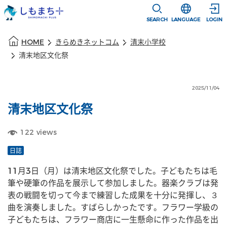
本文に移動
選択すると言語
SEARCH
LANGUAGE
LOGIN
本文の始まり
HOME
きらめきネットコム
清末小学校
清末地区文化祭
2025/11/04
清末地区文化祭
122
views
日誌
11月3日（月）は清末地区文化祭でした。子どもたちは毛
筆や硬筆の作品を展示して参加しました。器楽クラブは発
表の戦闘を切って今まで練習した成果を十分に発揮し、３
曲を演奏しました。すばらしかったです。フラワー学級の
子どもたちは、フラワー商店に一生懸命に作った作品を出