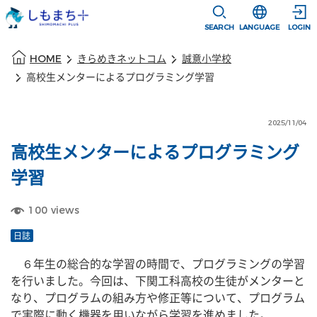
本文に移動
選択すると言語
SEARCH
LANGUAGE
LOGIN
本文の始まり
HOME
きらめきネットコム
誠意小学校
高校生メンターによるプログラミング学習
2025/11/04
高校生メンターによるプログラミング
学習
100
views
日誌
　６年生の総合的な学習の時間で、プログラミングの学習
を行いました。今回は、下関工科高校の生徒がメンターと
なり、プログラムの組み方や修正等について、プログラム
で実際に動く機器を用いながら学習を進めました。