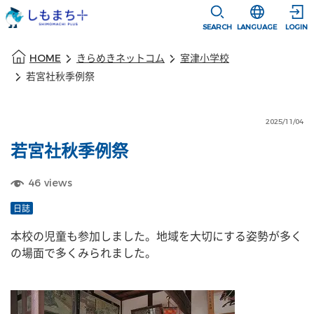
本文に移動
選択すると言語
SEARCH
LANGUAGE
LOGIN
本文の始まり
HOME
きらめきネットコム
室津小学校
若宮社秋季例祭
2025/11/04
若宮社秋季例祭
46
views
日誌
本校の児童も参加しました。地域を大切にする姿勢が多く
の場面で多くみられました。