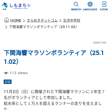
本文に移動
選択すると言語
SEARCH
LANGUAGE
LOGIN
本文の始まり
HOME
きらめきネットコム
文洋中学校
下関海響マラソンボランティア（25.11.02）
2025/11/04
下関海響マラソンボランティア（25.1
1.02）
113
views
日誌
11月2日（日）に開催された下関海響マラソンに３年生７
名がボランティアとして参加しました。
給水係として１万人を超えるランナーの走りを支えまし
た。