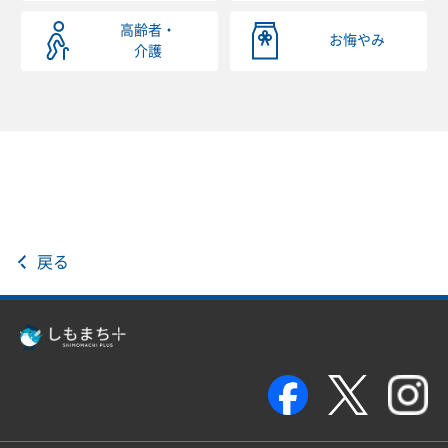
高齢者・
お悔やみ
介護
戻る