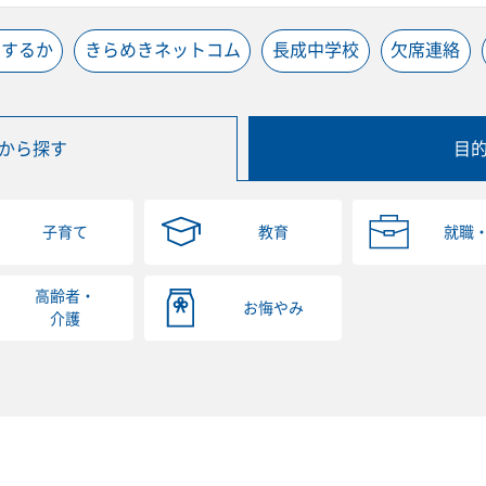
うするか
きらめきネットコム
長成中学校
欠席連絡
から探す
目
子育て
教育
就職
高齢者・
お悔やみ
介護