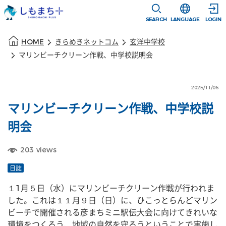
本文に移動
選択すると言語
SEARCH
LANGUAGE
LOGIN
本文の始まり
HOME
きらめきネットコム
玄洋中学校
マリンビーチクリーン作戦、中学校説明会
2025/11/06
マリンビーチクリーン作戦、中学校説
明会
203
views
日誌
１1月５日（水）にマリンビーチクリーン作戦が行われま
した。これは１１月９日（日）に、ひこっとらんどマリン
ビーチで開催される彦まちミニ駅伝大会に向けてきれいな
環境をつくろう、地域の自然を守ろうということで実施し