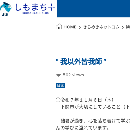
本文の始まり
HOME
きらめきネットコム
勝
“ 我以外皆我師 ”
502
views
日誌
○令和７年１１月６日（木）
　下関市が大切にしていること（下関
　酷暑が過ぎ、心を落ち着けて学ぶ
んの学びに溢れています。