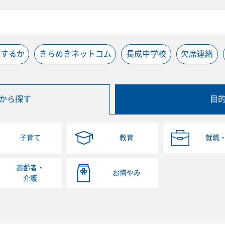
うするか
きらめきネットコム
長成中学校
欠席連絡
から探す
目
子育て
教育
就職
高齢者・
お悔やみ
介護