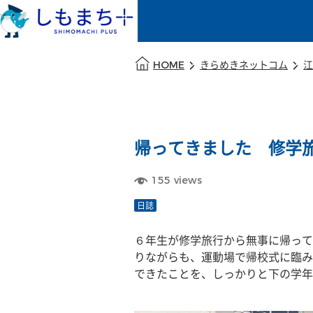
本文の始まり
HOME
きらめきネットコム
江
帰ってきました 修学
155
views
日誌
６年生が修学旅行から無事に帰って
りながらも、運動場で帰校式に臨み
できたことを、しっかりと下の学年