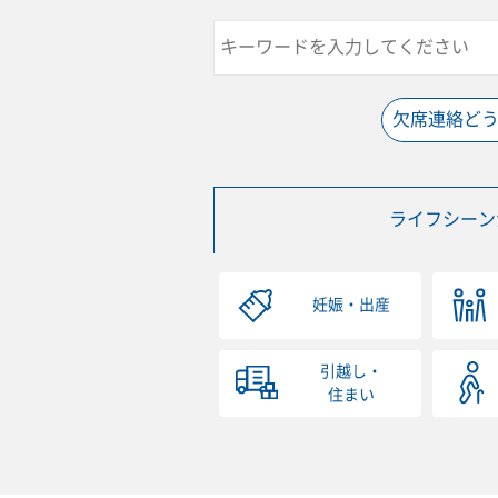
欠席連絡ど
ライフシーン
妊娠・出産
引越し・
住まい