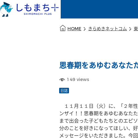
本文の始まり
HOME
きらめきネットコム
東
思春期をあゆむあなた
149
views
日誌
　１１月１１日（火）に、「２年性
ンザイ！！思春期をあゆむあなたた
まで出会った子どもたちとのエピソ
分のことを好きになってほしい、好
メッセージをいただきました。今回