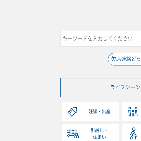
欠席連絡ど
ライフシーン
妊娠・出産
引越し・
住まい