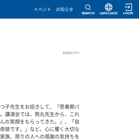
選択すると言語の
イベント
お知らせ
SEARCH
LANGUAGE
LOGIN
2025/11/11
つ子先生をお招きして、「思春期バ
。講演会では、熊丸先生から、これ
んの笑顔をもらってきた。」、「自
奇跡です。」など、心に響く大切な
家族、周りの人への感謝の気持ちを