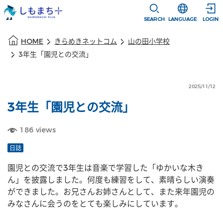
本文に移動
選択すると言語
SEARCH
LANGUAGE
LOGIN
本文の始まり
HOME
きらめきネットコム
山の田小学校
3年生「園児との交流」
2025/11/12
3年生「園児との交流」
186
views
日誌
園児との交流で3年生は音楽で学習した「ゆかいな木き
ん」を披露しました。何度も練習をして、素晴らしい演奏
ができました。お兄さんお姉さんとして、また来年園児の
みなさんに会うのをとても楽しみにしています。