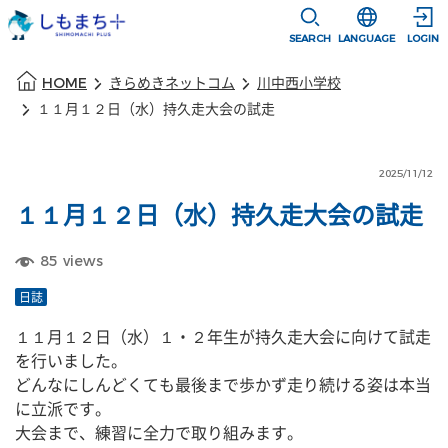
本文に移動
選択すると言語
SEARCH
LANGUAGE
LOGIN
本文の始まり
HOME
きらめきネットコム
川中西小学校
１１月１２日（水）持久走大会の試走
2025/11/12
１１月１２日（水）持久走大会の試走
85
views
日誌
１１月１２日（水）１・２年生が持久走大会に向けて試走
を行いました。
どんなにしんどくても最後まで歩かず走り続ける姿は本当
に立派です。
大会まで、練習に全力で取り組みます。