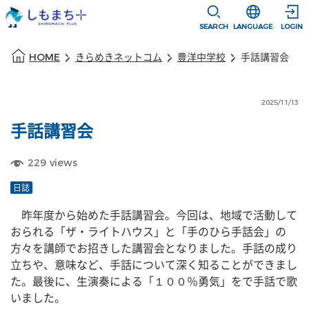
本文に移動
選択すると言語
SEARCH
LANGUAGE
LOGIN
本文の始まり
HOME
きらめきネットコム
豊洋中学校
手話講習会
2025/11/13
手話講習会
229
views
日誌
　昨年度から始めた手話講習会。今回は、地域で活動して
おられる「ザ・ライトハウス」と「手のひら手話会」の
方々を講師でお招きした講習会となりました。手話の成り
立ちや、意味など、手話について深く知ることができまし
た。最後に、生演奏による「１００％勇気」をで手話で歌
いました。