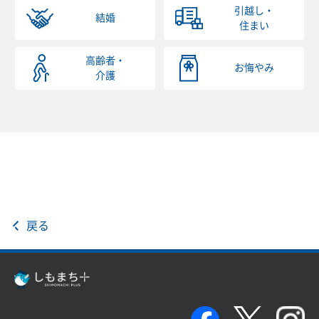
引越し・
結婚
住まい
高齢者・
お悔やみ
介護
戻る