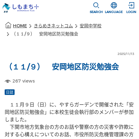
本文に移動
選択すると言語
SEARCH
LANGUAGE
LOGIN
本文の始まり
HOME
きらめきネットコム
安岡中学校
（１１/９） 安岡地区防災勉強会
2025/11/13
（１１/９） 安岡地区防災勉強会
267
views
日誌
　１１月９日（日）に、やすらガーデンで開催された「安
岡地区防災勉強会」に本校生徒会執行部のメンバーが参加
しました。
　下関市地方気象台の方のお話や警察の方の災害や詐欺に
対する心構えについてのお話、市役所防災危機管理課の方