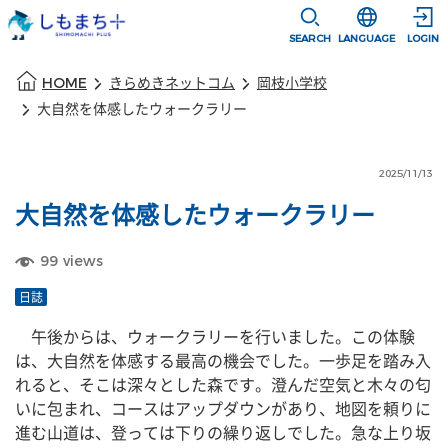
本文に移動
選択すると言語
SEARCH
LANGUAGE
LOGIN
本文の始まり
HOME
きらめきネットコム
岡枝小学校
大自然を体感したウォークラリー
2025/11/13
大自然を体感したウォークラリー
99
views
日誌
　午後からは、ウォークラリーを行いました。この体験
は、大自然を体感する最高の機会でした。一歩足を踏み入
れると、そこは深々とした森です。澄んだ空気と木々の匂
いに包まれ、コースはアップダウンがあり、地図を頼りに
進む山道は、登っては下りの繰り返しでした。急な上り坂