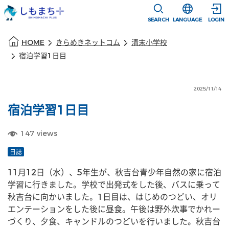
本文に移動
選択すると言語
SEARCH
LANGUAGE
LOGIN
本文の始まり
HOME
きらめきネットコム
清末小学校
宿泊学習1日目
2025/11/14
宿泊学習1日目
147
views
日誌
11月12日（水）、5年生が、秋吉台青少年自然の家に宿泊
学習に行きました。学校で出発式をした後、バスに乗って
秋吉台に向かいました。1日目は、はじめのつどい、オリ
エンテーションをした後に昼食。午後は野外炊事でかれー
づくり、夕食、キャンドルのつどいを行いました。秋吉台