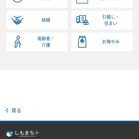
引越し・
結婚
住まい
高齢者・
お悔やみ
介護
戻る