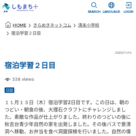
本文に移動
選択すると言語
SEARCH
LANGUAGE
LOGIN
本文の始まり
HOME
きらめきネットコム
清末小学校
宿泊学習２日目
2025/11/14
宿泊学習２日目
338
views
日誌
１１月１３日（木）宿泊学習2日目です。この日は、朝の
つどい・朝食の後、大理石クラフトにチャレンジしまし
た。素敵な作品が仕上がりました。終わりのつどいの後に
秋吉台青少年自然の家を出発しました。その後バスで景清
洞へ移動、お弁当を食べ洞窟探検を行いました。自然の偉