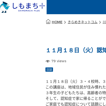
本文の始まり
HOME
きらめきネットコム
川
１１月１８日（火）認
79
views
日誌
１１月１８日（火）３・４校時、３
この講座は、地域住民が住み慣れ
３年生の子どもたちは、高齢者の特
そして、認知症で家に帰ることがで
ご家庭でも認知症について話題にし