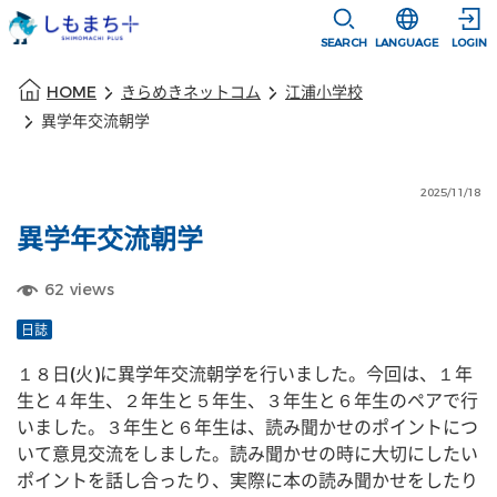
本文に移動
選択すると言語
SEARCH
LANGUAGE
LOGIN
本文の始まり
HOME
きらめきネットコム
江浦小学校
異学年交流朝学
2025/11/18
異学年交流朝学
62
views
日誌
１８日(火)に異学年交流朝学を行いました。今回は、１年
生と４年生、２年生と５年生、３年生と６年生のペアで行
いました。３年生と６年生は、読み聞かせのポイントにつ
いて意見交流をしました。読み聞かせの時に大切にしたい
ポイントを話し合ったり、実際に本の読み聞かせをしたり