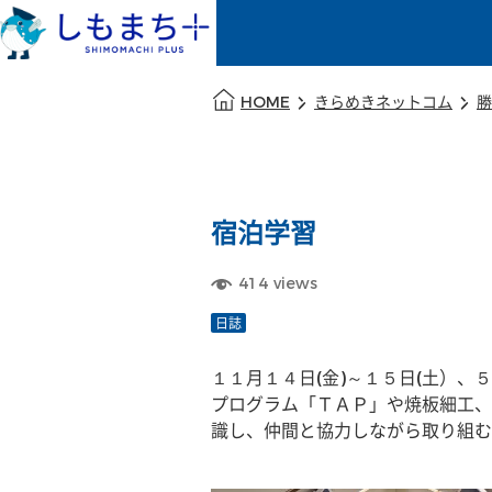
本文の始まり
HOME
きらめきネットコム
勝
宿泊学習
414
views
日誌
１１月１４日(金)～１５日(土）
プログラム「ＴＡＰ」や焼板細工、
識し、仲間と協力しながら取り組む