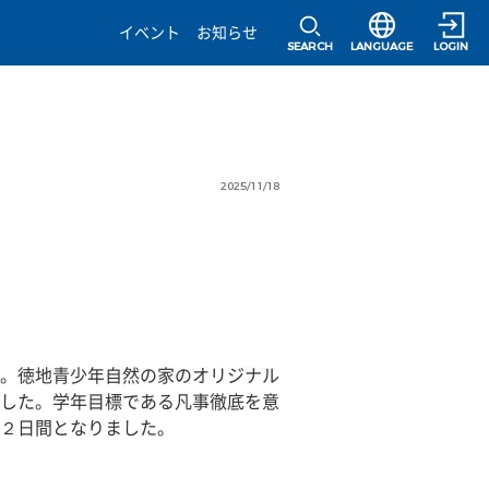
選択すると言語の
イベント
お知らせ
SEARCH
LANGUAGE
LOGIN
2025/11/18
た。徳地青少年自然の家のオリジナル
した。学年目標である凡事徹底を意
２日間となりました。