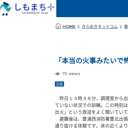
本文の始まり
HOME
きらめきネットコム
豊
「本当の火事みたいで
75
views
日誌
　昨日１３時３８分、調理室から出
ていない状況での訓練。この時刻は
出火」という放送をよく聞いてい
　避難後は、豊浦西消防署豊北出張
通り抜ける体験です。床の近くより