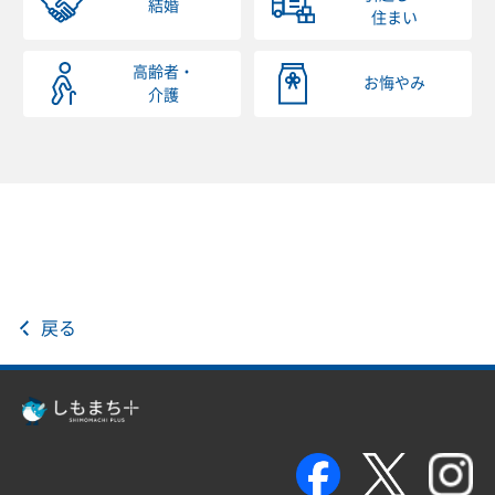
結婚
住まい
高齢者・
お悔やみ
介護
戻る