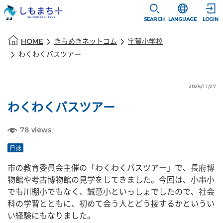
本文に移動
選択すると言語
SEARCH
LANGUAGE
LOGIN
本文の始まり
HOME
きらめきネットコム
宇賀小学校
わくわくバスツアー
2025/11/27
わくわくバスツアー
78
views
日誌
市の教育委員会主催の「わくわくバスツアー」で、長府博
物館や考古博物館の見学をしてきました。今回は、小串小
でも川棚小でもなく、誠意小といっしょでしたので、社会
科の学習とともに、初めて会う人とどう接するかというい
い経験にもなりました。