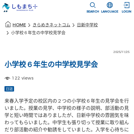
本文に移動
選択すると言語
SEARCH
LANGUAGE
LOGIN
本文の始まり
HOME
きらめきネットコム
日新中学校
小学校６年生の中学校見学会
2025/11/25
小学校６年生の中学校見学会
122
views
日誌
来春入学予定の校区内の２つの小学校６年生の見学会を行
いました。授業の見学、中学校の様子の説明、部活動の見
学と短い時間ではありましたが、日新中学校の雰囲気を味
わってもらいました。中学生も張り切って授業に取り組ん
だり部活動の紹介や勧誘をしていました。入学を心待ちに