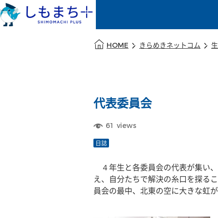
本文の始まり
HOME
きらめきネットコム
生
代表委員会
61
views
日誌
　４年生と各委員会の代表が集い、
え、自分たちで解決の糸口を探るこ
員会の最中、北東の空に大きな虹が