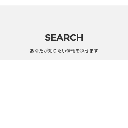
SEARCH
あなたが知りたい情報を探せます
うするか
きらめきネットコム
長成中学校
欠席連絡
から探す
目